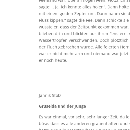
Feenland war. Überall flogen Feen. Plötztlich s
sagte: ,, Ja, ich konnte alles holen“. Dann ho
mit einem golden Zepter um. Dann nahm sie die
Fluss kippen.“ sagte die Fee. Dann schickte s
wusste er, dass der Zeitpunkt gekommen war.
blieben drin und blickten aus ihren Fenstern. 
Wassertropfen verschwanden. Doch plötztlich 
der Fluch gebrochen wurde. Alle feierten Her
war er nicht mehr arm und niemand war jetzt m
er noch heute.
Jannik Stolz
Gruselda und der Junge
Es war einmal, vor sehr, sehr langer Zeit, da 
böse, dass es alle anderen grauenhaften und 