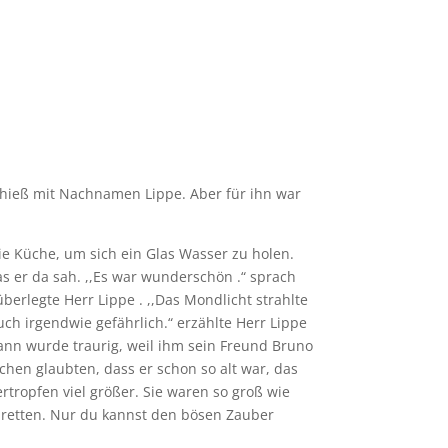
n hieß mit Nachnamen Lippe. Aber für ihn war
die Küche, um sich ein Glas Wasser zu holen.
s er da sah. ,,Es war wunderschön .“ sprach
erlegte Herr Lippe . ,,Das Mondlicht strahlte
ch irgendwie gefährlich.“ erzählte Herr Lippe
Mann wurde traurig, weil ihm sein Freund Bruno
chen glaubten, dass er schon so alt war, das
tropfen viel größer. Sie waren so groß wie
t retten. Nur du kannst den bösen Zauber