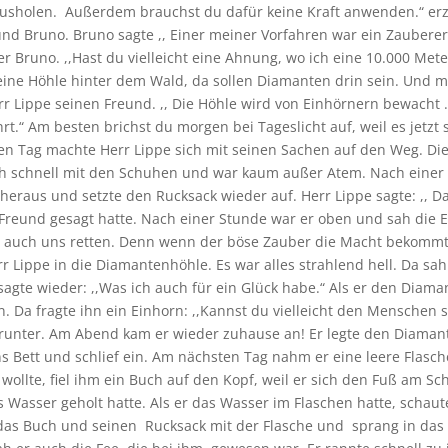
ausholen. Außerdem brauchst du dafür keine Kraft anwenden.“ erz
nd Bruno. Bruno sagte ,, Einer meiner Vorfahren war ein Zauberer
eder Bruno. ,,Hast du vielleicht eine Ahnung, wo ich eine 10.000 Me
h eine Höhle hinter dem Wald, da sollen Diamanten drin sein. Und
err Lippe seinen Freund. ,, Die Höhle wird von Einhörnern bewacht .
.“ Am besten brichst du morgen bei Tageslicht auf, weil es jetzt s
en Tag machte Herr Lippe sich mit seinen Sachen auf den Weg. Die
ich schnell mit den Schuhen und war kaum außer Atem. Nach einer
il heraus und setzte den Rucksack wieder auf. Herr Lippe sagte: ,, 
Freund gesagt hatte. Nach einer Stunde war er oben und sah die E
ich auch uns retten. Denn wenn der böse Zauber die Macht bekommt
 Lippe in die Diamantenhöhle. Es war alles strahlend hell. Da s
agte wieder: ,,Was ich auch für ein Glück habe.“ Als er den Diama
 Da fragte ihn ein Einhorn: ,,Kannst du vielleicht den Menschen s
e runter. Am Abend kam er wieder zuhause an! Er legte den Diaman
 ins Bett und schlief ein. Am nächsten Tag nahm er eine leere Fl
llte, fiel ihm ein Buch auf den Kopf, weil er sich den Fuß am Sch
asser geholt hatte. Als er das Wasser im Flaschen hatte, schaute
m das Buch und seinen Rucksack mit der Flasche und sprang in das 