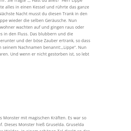
r. Sie fragte :,, Hast du alles?“ Herr Lippe
pte alles in einen Kessel und rührte das ganze
, Nächste Nacht musst du diesen Trank in den
 Lippe wieder die selben Geräusche. Nun
ewohner wachten auf und gingen raus oder
les in den Fluss. Das blubbern und die
erunter und der böse Zauber ertrank, so dass
ach seinem Nachnamen benannt:,,Lippe“. Nun
ren. Und wenn er nicht gestorben ist, so lebt
ses Monster mit magischen Kräften. Es war so
af. Dieses Monster hieß Gruselda. Gruselda