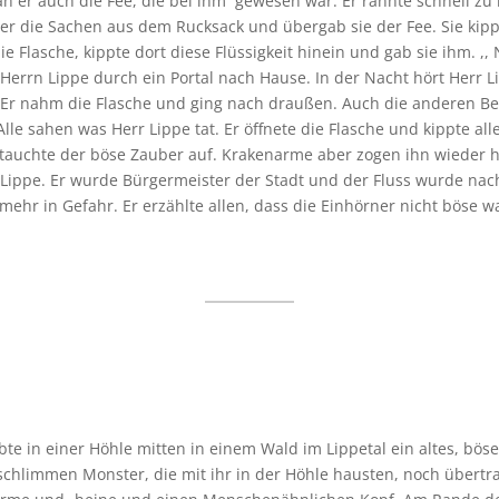
ah er auch die Fee, die bei ihm gewesen war. Er rannte schnell zu ih
lte er die Sachen aus dem Rucksack und übergab sie der Fee. Sie kip
 Flasche, kippte dort diese Flüssigkeit hinein und gab sie ihm. ,
ie Herrn Lippe durch ein Portal nach Hause. In der Nacht hört Herr
 Er nahm die Flasche und ging nach draußen. Auch die anderen B
Alle sahen was Herr Lippe tat. Er öffnete die Flasche und kippte al
tauchte der böse Zauber auf. Krakenarme aber zogen ihn wieder h
r Lippe. Er wurde Bürgermeister der Stadt und der Fluss wurde n
ehr in Gefahr. Er erzählte allen, dass die Einhörner nicht böse wa
lebte in einer Höhle mitten in einem Wald im Lippetal ein altes, bö
schlimmen Monster, die mit ihr in der Höhle hausten, noch übertr