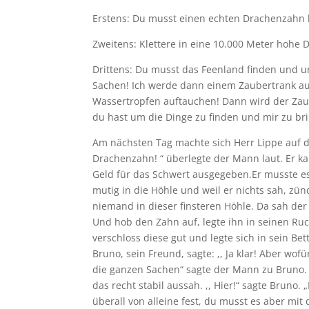
Erstens: Du musst einen echten Drachenzahn 
Zweitens: Klettere in eine 10.000 Meter hoh
Drittens: Du musst das Feenland finden und 
Sachen! Ich werde dann einem Zaubertrank aus
Wassertropfen auftauchen! Dann wird der Zaube
du hast um die Dinge zu finden und mir zu br
Am nächsten Tag machte sich Herr Lippe auf den
Drachenzahn! “ überlegte der Mann laut. Er ka
Geld für das Schwert ausgegeben.Er musste es
mutig in die Höhle und weil er nichts sah, z
niemand in dieser finsteren Höhle. Da sah der
Und hob den Zahn auf, legte ihn in seinen Ru
verschloss diese gut und legte sich in sein Be
Bruno, sein Freund, sagte: ,, Ja klar! Aber wo
die ganzen Sachen“ sagte der Mann zu Bruno. ,
das recht stabil aussah. ,, Hier!“ sagte Bruno
überall von alleine fest, du musst es aber mit