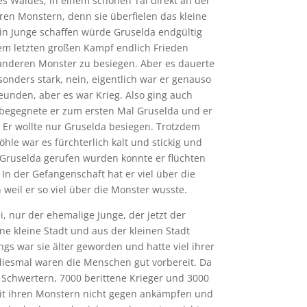
s Waldes, in einem schönen Tal direkt an der
ren Monstern, denn sie überfielen das kleine
in Junge schaffen würde Gruselda endgültig
nem letzten großen Kampf endlich Frieden
anderen Monster zu besiegen. Aber es dauerte
sonders stark, nein, eigentlich war er genauso
Freunden, aber es war Krieg.
Also ging auch
begegnete er zum ersten Mal Gruselda und er
.
Er wollte nur Gruselda besiegen. Trotzdem
öhle war es fürchterlich kalt und stickig und
 Gruselda gerufen wurden konnte er flüchten
n der Gefangenschaft hat er viel über die
 weil er so viel über die Monster wusste.
, nur der ehemalige Junge, der jetzt der
e kleine Stadt und aus der kleinen Stadt
ngs war sie älter geworden und hatte viel ihrer
 diesmal waren die Menschen gut vorbereit. Da
Schwertern, 7000 berittene Krieger und 3000
t ihren Monstern nicht gegen ankämpfen und