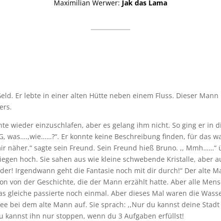
Maximilian Werwer:
Jak das Lama
Geld. Er lebte in einer alten Hütte neben einem Fluss. Dieser Man
ers.
te wieder einzuschlafen, aber es gelang ihm nicht. So ging er in 
G, was….,wie……?“. Er konnte keine Beschreibung finden, für das wa
ir näher.“ sagte sein Freund. Sein Freund hieß Bruno. ,, Mmh……“ üb
egen hoch. Sie sahen aus wie kleine schwebende Kristalle, aber au
der! Irgendwann geht die Fantasie noch mit dir durch!“ Der alte 
hon von der Geschichte, die der Mann erzählt hatte. Aber alle Mens
s gleiche passierte noch einmal. Aber dieses Mal waren die Wasser
Fee bei dem alte Mann auf. Sie sprach: ,,Nur du kannst deine Stad
Du kannst ihn nur stoppen, wenn du 3 Aufgaben erfüllst!