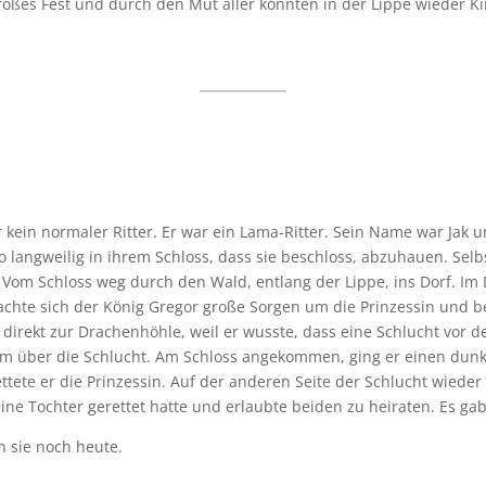
 großes Fest und durch den Mut aller konnten in der Lippe wieder 
er kein normaler Ritter. Er war ein Lama-Ritter. Sein Name war Jak 
o langweilig in ihrem Schloss, dass sie beschloss, abzuhauen. Selb
 Vom Schloss weg durch den Wald, entlang der Lippe, ins Dorf. Im D
achte sich der König Gregor große Sorgen um die Prinzessin und be
f direkt zur Drachenhöhle, weil er wusste, dass eine Schlucht vor
m über die Schlucht. Am Schloss angekommen, ging er einen dunkl
ete er die Prinzessin. Auf der anderen Seite der Schlucht wiede
eine Tochter gerettet hatte und erlaubte beiden zu heiraten. Es gab
n sie noch heute.