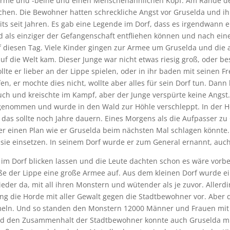
narme und -beine und einen Menschenähnlichen Kopf.
Am Rande de
schen. Die Bewohner hatten schreckliche Angst vor Gruselda und ih
ts seit Jahren.
Es gab eine Legende im Dorf, dass es irgendwann e
d als einziger der Gefangenschaft entfliehen können und nach ei
f diesen Tag.
Viele Kinder gingen zur Armee um Gruselda und die 
auf die Welt kam.
Dieser Junge war nicht etwas riesig groß, oder be
ollte er lieber an der Lippe spielen, oder in ihr baden mit seinen 
n, er mochte dies nicht, wollte aber alles für sein Dorf tun.
Dann 
uch und kreischte im Kampf, aber der Junge verspürte keine Angst
 genommen und wurde in den Wald zur Höhle verschleppt.
In der H
 das sollte noch Jahre dauern.
Eines Morgens als die Aufpasser zu
einen Plan wie er Gruselda beim nächsten Mal schlagen könnte. I
 sie einsetzen. In seinem Dorf wurde er zum General ernannt, auch
 im Dorf blicken lassen und die Leute dachten schon es wäre vorbei
 der Lippe eine große Armee auf. Aus dem kleinen Dorf wurde ein
eder da, mit all ihren Monstern und wütender als je zuvor. Allerdi
ing die Horde mit aller Gewalt gegen die Stadtbewohner vor. Aber
meln. Und so standen den Monstern 12000 Männer und Frauen mit 
d den Zusammenhalt der Stadtbewohner konnte auch Gruselda mi