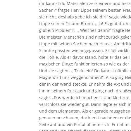
ihr kannst du Materialen zerkleinern und her
Sachen?“ fragte Herr Lippe seinem besten Freu
sie nicht, deshalb gebe ich sie dir!“ sagte wi
Lippe seinen Freund Bruno. ,, Ja! Es gibt doc
gibt ein Problem!“. ,, Welches denn?“ fragte H
Die meisten Menschen sind nicht zurück gekehrt
Lippe mit seinen Sachen nach Hause. Am dritt
Schuhe passten wie angegossen. Er lief wirkl
die Höhle. Als er davor stand, holte er das Se
magischen Dinge funktionierten so wie es der 
Und sie sagten: ,, Trete ein! Du kannst näml
Magie wird uns weggenommen!“. Also ging Herr
der in der Wand steckte. Er nahm die Axt und s
ihn in seinem Rucksack und ging nach draußen.
sagte: „Das werde ich machen.“. Und klettert
verschloss sie wieder gut. Dann legte er sich
und dem Diamanten. Als er gerade rausgehen wo
genauer anschauen, doch erst nachdem er das W
Seite auf und ein Portal öffnete sich. Er nah