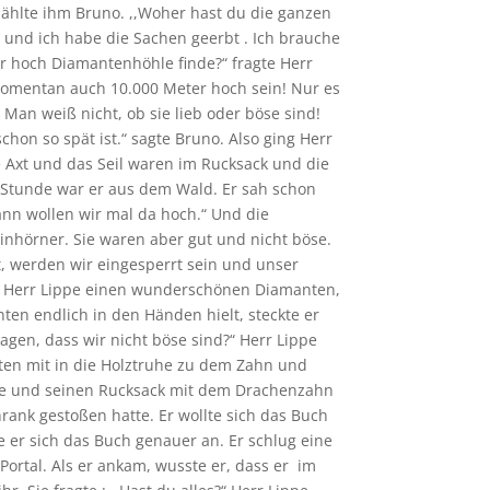
ählte ihm Bruno. ,,Woher hast du die ganzen
 und ich habe die Sachen geerbt . Ich brauche
ter hoch Diamantenhöhle finde?“ fragte Herr
 momentan auch 10.000 Meter hoch sein! Nur es
 Man weiß nicht, ob sie lieb oder böse sind!
chon so spät ist.“ sagte Bruno. Also ging Herr
 Axt und das Seil waren im Rucksack und die
 Stunde war er aus dem Wald. Er sah schon
Dann wollen wir mal da hoch.“ Und die
inhörner. Sie waren aber gut und nicht böse.
, werden wir eingesperrt sein und unser
ah Herr Lippe einen wunderschönen Diamanten,
nten endlich in den Händen hielt, steckte er
agen, dass wir nicht böse sind?“ Herr Lippe
ten mit in die Holztruhe zu dem Zahn und
asche und seinen Rucksack mit dem Drachenzahn
rank gestoßen hatte. Er wollte sich das Buch
 er sich das Buch genauer an. Er schlug eine
Portal. Als er ankam, wusste er, dass er im