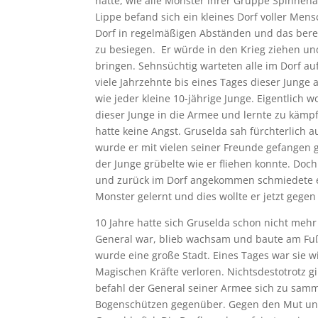
hatte, wie alle Monster ihrer Gruppe Spinne
Lippe befand sich ein kleines Dorf voller Men
Dorf in regelmäßigen Abständen und das berei
zu besiegen. Er würde in den Krieg ziehen un
bringen. Sehnsüchtig warteten alle im Dorf au
viele Jahrzehnte bis eines Tages dieser Junge 
wie jeder kleine 10-jährige Junge. Eigentlich w
dieser Junge in die Armee und lernte zu kämpfe
hatte keine Angst.
Gruselda sah fürchterlich a
wurde er mit vielen seiner Freunde gefangen
der Junge grübelte wie er fliehen konnte. Doch
und zurück im Dorf angekommen schmiedete er 
Monster gelernt und dies wollte er jetzt gegen
10 Jahre hatte sich Gruselda schon nicht mehr
General war, blieb wachsam und baute am Fuße
wurde eine große Stadt. Eines Tages war sie wi
Magischen Kräfte verloren. Nichtsdestotrotz g
befahl der General seiner Armee sich zu sam
Bogenschützen gegenüber. Gegen den Mut un