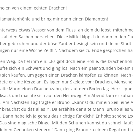
holen von einem echten Drachen!
e Diamantenhöhle und bring mir dann einen Diamanten!
unterwegs etwas Wasser von dem Fluss, an dem du lebst, mitnehme
 all den Sachen herstellen. Diese Mittel kippst du dann in den F
r gebrochen und der böse Zauber besiegt sein und deine Stadt ist
ingen nur eine Woche Zeit!!!“. Nachdem sie zu Ende gesprochen ha
 Weg. Da fiel ihm ein: ,,Es gibt doch eine Höhle, die Drachenhöhl
ufte sich ein Schwert und ging los. Nach ein paar Stunden bekam 
 sich kaufen, um gegen einen Drachen kämpfen zu können! Nach ein
ündete er eine Kerze an. Es lagen nur Skelete von: Drachen, Men
 alte Mann einen Drachenzahn, der auf dem Boden lag. Herr Lippe s
cksack und machte sich auf den Heimweg. Am Abend kam er zuhause
tt. Am Nächsten Tag fragte er Bruno: ,,Kannst du mir ein Seil, ein
für brauchst du das alles ?“. Da erzählte der alte Mann Bruno alles
,Dann habe ich ja genau das richtige für dich!“ Er holte schöne L
. „Das sind magische Dinge. Mit den Schuhen kannst du schnell laufe
 deinen Gedanken steuern.“ Dann ging Bruno zu einem Regal und holt