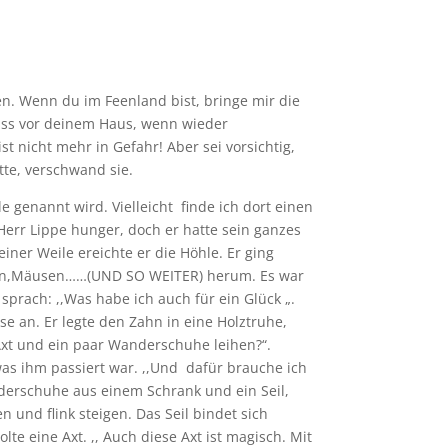
n. Wenn du im Feenland bist, bringe mir die
luss vor deinem Haus, wenn wieder
 nicht mehr in Gefahr! Aber sei vorsichtig,
tte, verschwand sie.
e genannt wird. Vielleicht finde ich dort einen
Herr Lippe hunger, doch er hatte sein ganzes
er Weile ereichte er die Höhle. Er ging
schen,Mäusen……(UND SO WEITER) herum. Es war
prach: ,,Was habe ich auch für ein Glück „.
 an. Er legte den Zahn in eine Holztruhe,
e Axt und ein paar Wanderschuhe leihen?“.
 was ihm passiert war. ,,Und dafür brauche ich
ederschuhe aus einem Schrank und ein Seil,
n und flink steigen. Das Seil bindet sich
e eine Axt. ,, Auch diese Axt ist magisch. Mit